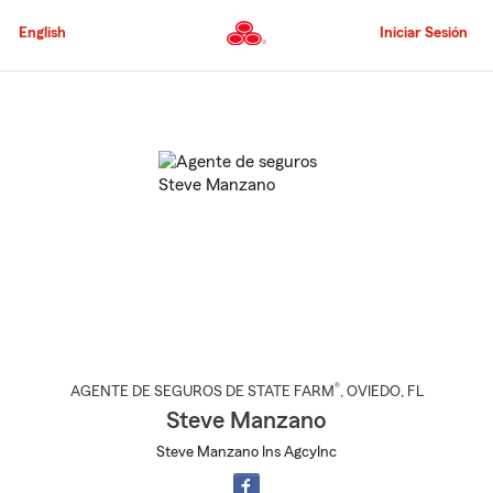
Pasar
al
English
Iniciar Sesión
contenido
principal
Comienzo
del
contenido
principal
®
AGENTE DE SEGUROS DE STATE FARM
,
OVIEDO
, FL
Steve Manzano
Steve Manzano Ins AgcyInc