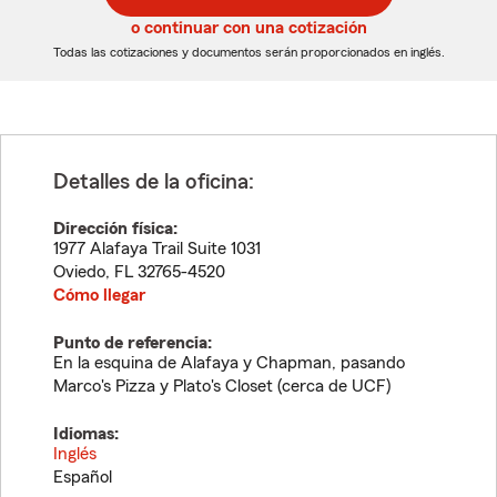
5
5
o continuar con una cotización
dígitos
dígitos
Todas las cotizaciones y documentos serán proporcionados en inglés.
Detalles de la oficina:
Dirección física:
1977 Alafaya Trail Suite 1031
Oviedo
,
FL
32765-4520
Cómo llegar
Punto de referencia:
En la esquina de Alafaya y Chapman, pasando
Marco's Pizza y Plato's Closet (cerca de UCF)
Idiomas:
Inglés
Español