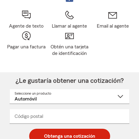
Agente de texto
Llamar al agente
Email al agente
Pagar una factura
Obtén una tarjeta
de identificación
¿Le gustaría obtener una cotización?
Seleccione un producto
Seleccione
un
nombre
de
producto
del
Código postal
Ingresa
Ingresa
_____
menú
un
un
desplegable
código
código
postal
postal
Obtenga una cotización
de
de